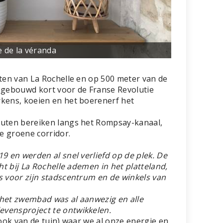
 de la véranda
uten van La Rochelle en op 500 meter van de
j gebouwd kort voor de Franse Revolutie
rkens, koeien en het boerenerf het
nuten bereiken langs het Rompsay-kanaal,
e groene corridor.
9 en werden al snel verliefd op de plek. De
ht bij La Rochelle ademen in het platteland,
s voor zijn stadscentrum en de winkels van
 het zwembad was al aanwezig en alle
evensproject te ontwikkelen.
(ook van de tuin) waar we al onze energie en