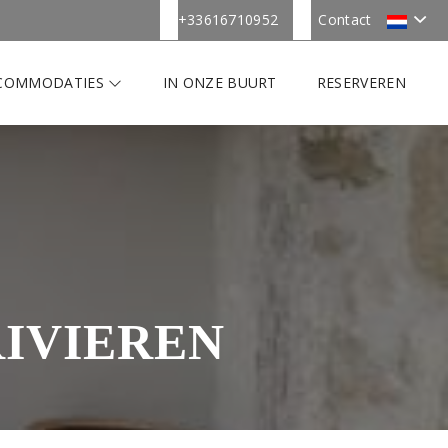
+33616710952
Contact
COMMODATIES
IN ONZE BUURT
RESERVEREN
RIVIEREN