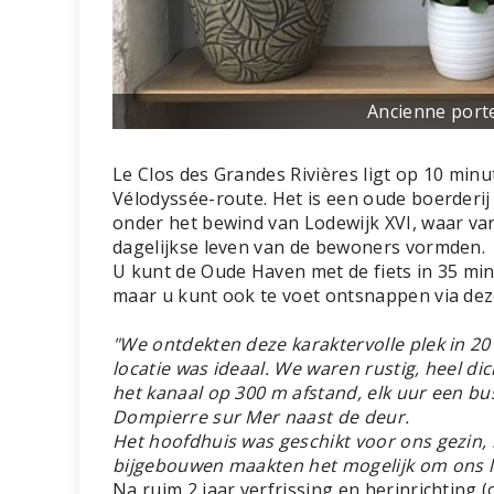
Ancienne porte
Le Clos des Grandes Rivières ligt op 10 min
Vélodyssée-route. Het is een oude boerderi
onder het bewind van Lodewijk XVI, waar va
dagelijkse leven van de bewoners vormden.
U kunt de Oude Haven met de fiets in 35 mi
maar u kunt ook te voet ontsnappen via dez
"We ontdekten deze karaktervolle plek in 201
locatie was ideaal. We waren rustig, heel dic
het kanaal op 300 m afstand, elk uur een bu
Dompierre sur Mer naast de deur.
Het hoofdhuis was geschikt voor ons gezin,
bijgebouwen maakten het mogelijk om ons l
Na ruim 2 jaar verfrissing en herinrichting 