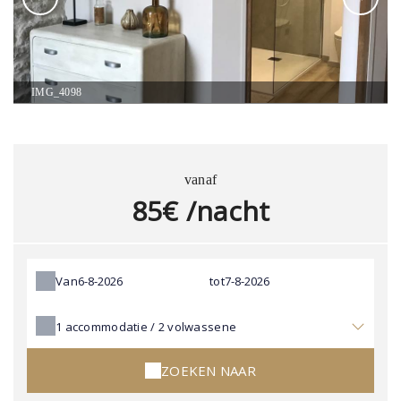
IMG_4098
vanaf
85€ /nacht
Van
tot
1
accommodatie /
2
volwassene
ZOEKEN NAAR