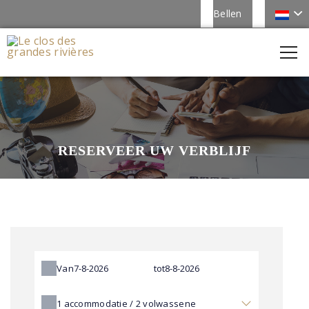
Bellen
RESERVEER UW VERBLIJF
Van
tot
1
accommodatie /
2
volwassene