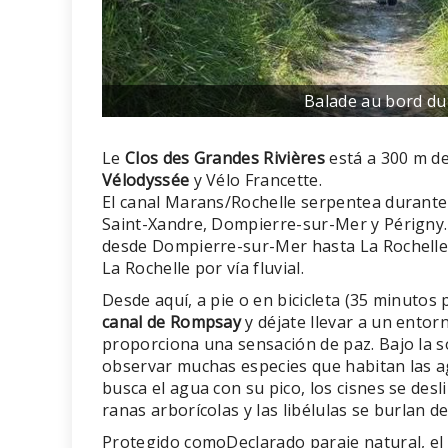
Balade au bord du
Le
Clos des Grandes Rivières
está a 300 m del
Vélodyssée
y Vélo Francette.
El canal Marans/Rochelle serpentea durante 
Saint-Xandre, Dompierre-sur-Mer y Périgny.
desde Dompierre-sur-Mer hasta La Rochelle. 
La Rochelle por vía fluvial.
Desde aquí, a pie o en bicicleta (35 minutos 
canal de Rompsay
y déjate llevar a un entor
proporciona una sensación de paz. Bajo la 
observar muchas especies que habitan las agu
busca el agua con su pico, los cisnes se desl
ranas arborícolas y las libélulas se burlan de
Protegido comoDeclarado paraje natural, el 